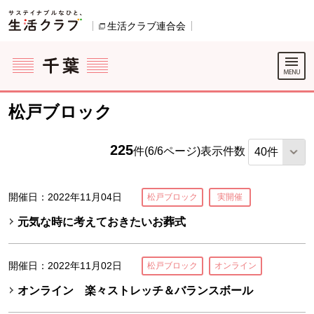
本文へジャンプする。
ページの先頭です。
生活クラブ連合会
別のウィンドウで開きます。
ここからサイト内共通メニューです。
サイト内共通メニューをスキップする
サイト内共通メニューここまで。
松戸ブロック
225
件(6/6ページ)
表示件数
開催日：2022年11月04日
松戸ブロック
実開催
元気な時に考えておきたいお葬式
開催日：2022年11月02日
松戸ブロック
オンライン
オンライン 楽々ストレッチ＆バランスボール