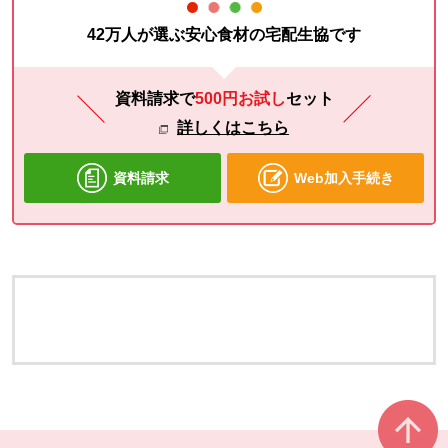
42万人が選ぶ安心食材の宅配生協です
資料請求で
500円お試し
セット
詳しくはこちら
資料請求
Web加入手続き
本文ここまで。
ここから共通フッターメニューです。