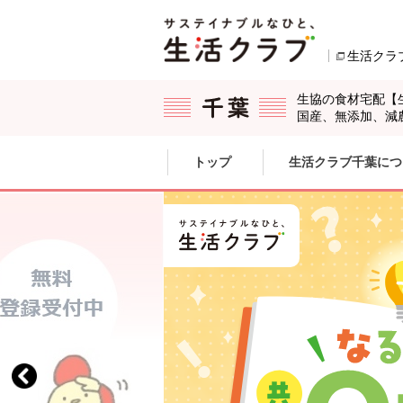
本文へジャンプする。
ページの先頭です。
生活クラ
生協の食材宅配【
国産、無添加、減
ここからサイト内共通メニューです。
サイト内共通メニューをスキップする
トップ
生活クラブ千葉につ
サイト内共通メニューここまで。
スライドの開始位置です。