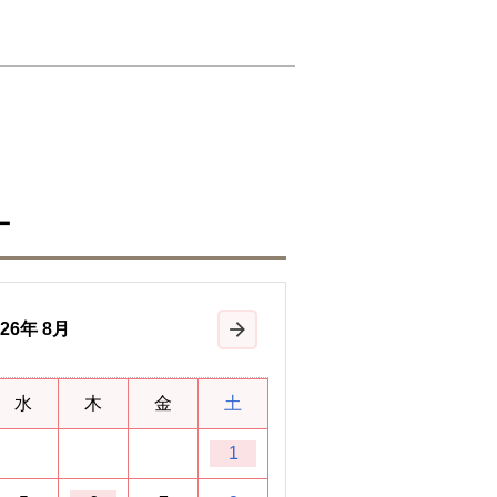
ー
26
年
8月
次の月
水
木
金
土
1