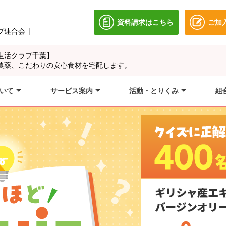
資料請求はこちら
ご加
別のウィンドウで開きます
ブ連合会
別のウィンドウで開きます。
生活クラブ千葉】
農薬、こだわりの安心食材を宅配します。
いて
サービス案内
活動・とりくみ
組