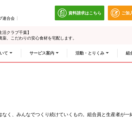
資料請求はこちら
ご加
別のウィンドウで開きます
ブ連合会
別のウィンドウで開きます。
生活クラブ千葉】
農薬、こだわりの安心食材を宅配します。
いて
サービス案内
活動・とりくみ
組
はなく、みんなでつくり続けていくもの。
組合員と生産者が一