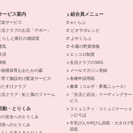
サービス案内
組合員メニュー
配送サービス
eくらぶ
別のウィンドウで開きま
生活クラブのお店「デポー」
ビオサポレシピ
別のウィンドウで
きます。
くらしと家計の相談室
別のウィンドウで開きます。
よやくらぶ
別のウィンドウで開き
電気
別のウィンドウで開きます。
今週の野菜情報
別のウィンドウで
共済
別のウィンドウで開きます。
エッコロ制度
葬祭
別のウィンドウで開きます。
生活クラブのSNS
小規模保育おおたかの森
メールマガジン登録
子育て施設向け配送サービス
各種申請用紙
おたすけクラブ
書庫（コルザ・夢風ニュース）
生活クラブ・虹と風のファーム
「生活と自治」リーディングサー
ビス
活動・とりくみ
コミュニティ・コミュニケーショ
ンひろば
食の安全へのとりくみ
牛乳びんやRびん回収・カタログ
環境へのとりくみ
回収
くらしを支えるとりくみ