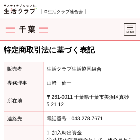
本文へジャンプする。
ページの先頭です。
生活クラブ連合会
別のウィンドウで開きます。
ここからサイト内共通メニューです。
サイト内共通メニューをスキップする
サイト内共通メニューここまで。
特定商取引法に基づく表記
販売者
生活クラブ生活協同組合
専務理事
山﨑 倫一
〒261-0011 千葉県千葉市美浜区真砂
所在地
5-21-12
連絡先
電話番号：043-278-7671
1. 加入時出資金