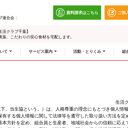
資料請求はこちら
ご加
別のウィンドウで開きます
ブ連合会
別のウィンドウで開きます。
生活クラブ千葉】
農薬、こだわりの安心食材を宅配します。
いて
サービス案内
活動・とりくみ
組
生活
（以下、当生協という。）は、人格尊重の理念にもとづき個人情
保有する個人情報に関して法律等を遵守した取り扱い方法を定
基本方針を定め、組合員と生産者、地域社会からの信頼に応え