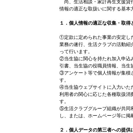
尚、生活相談・家計再生支援貸付
情報の適正な取扱いに関する基本
１．個人情報の適正な収集・取得
①定款に定められた事業の安定し
業務の遂行、生活クラブの活動紹
って行います。
②当生協に関心を持たれ加入申込
引書、当生協の役職員情報、当生
③アンケート等で個人情報が集積
す。
④当生協ウェブサイトに入力いた
利用者の関心に応じた各種取扱消
す。
⑤生活クラブグループ組織が共同
し、または、ホームページ等に掲
２．個人データの第三者への提供