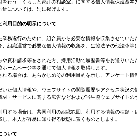
を行う「くらしと家計の相談室」に関する個人情報保護基本
方針については、別に掲げます。
と利用目的の明示について
た業務遂行のために、組合員から必要な情報を収集させていた
介、組織運営で必要な個人情報の収集を、生協法その他法令等
みや資料請求等をされた方、採用活動で履歴書等をお送りいた
協ホームページ等を通じて個人情報を取得します。
される場合は、あらかじめその利用目的を示し、アンケート情
だいた個人情報や、ウェブサイトの閲覧履歴やアクセス状況の
費材・サービスに関する広告などおよび当生協ウェブサイトの
利用する場合は、共同利用の組織範囲、利用する情報の種類・
載し、本人が容易に知り得る状態に置くものとします。
について