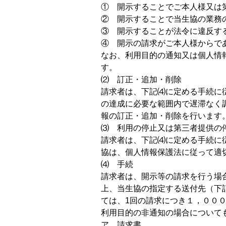
① 開示することでご本人様又は
② 開示することで当生協の業務
③ 開示することが法令に違反す
④ 開示の請求がご本人様からで
なお、利用目的の通知又は個人情
す。
⑵ 訂正・追加・削除
請求者は、下記⑷に定める手続に
の達成に必要な範囲内で遅滞なく
報の訂正・追加・削除を行います
⑶ 利用の停止又は第三者提供の
請求者は、下記⑷に定める手続に
協は、個人情報保護法に従って適
⑷ 手続
請求者は、開示等の請求を行う場
上、当生協の指定する送付先（下
ては、1回の請求につき１，００
利用目的の非通知の場合について
ア 請求書