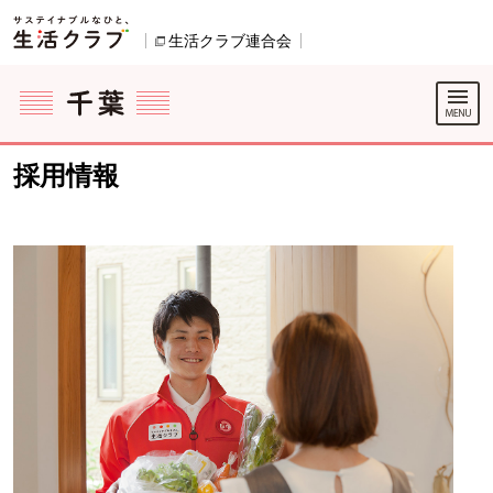
本文へジャンプする。
ページの先頭です。
生活クラブ連合会
別のウィンドウで開きます。
ここからサイト内共通メニューです。
サイト内共通メニューをスキップする
サイト内共通メニューここまで。
採用情報