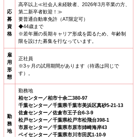
高卒以上≪社会人未経験者、2026年3月卒業の方、
応
第二新卒者歓迎！≫
募
要普通自動車免許（AT限定可）
資
◆44歳まで
格
※若年層の長期キャリア形成を図るため、年齢制
限を設けた募集を行なっています。
雇
正社員
用
※3ヶ月の試用期間があります（待遇は同じで
形
す）。
態
勤務地
柏センター／柏市十余二380-97
千葉センター／
千葉県千葉市美浜区真砂5-21-13
佐倉センター
／佐倉市王子台6-3-9
勤
松戸センター／
千葉県松戸市松飛台398-1
務
市原センター／
千葉県市原市姉崎海岸43
地
ベイセンター／
千葉県市川市田尻1-10-9