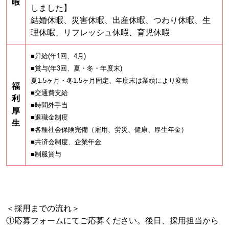
暇
しました】
結婚休暇、災害休暇、出産休暇、つわり休暇、生
理休暇、リフレッシュ休暇、育児休暇
■昇給(年1回、4月)
■賞与(年3回、夏・冬・年度末)
夏1.5ヶ月・冬1.5ヶ月固定、年度末は業績により変動
福
■交通費支給
利
■時間外手当
厚
■退職金制度
生
■各種社会保険完備（雇用、労災、健康、厚生年金）
■共済会制度、企業年金
■制服貸与
＜採用までの流れ＞
①応募フォームにてご応募ください。後日、採用担当から