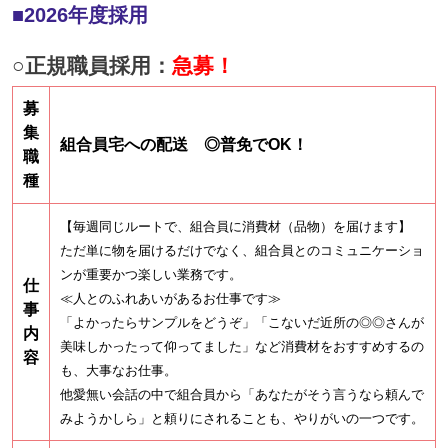
■
2026
年度採用
○正規職員採用：
急募！
募
集
組合員宅への配送 ◎普免でOK！
職
種
【毎週同じルートで、組合員に消費材（品物）を届けます】
ただ単に物を届けるだけでなく、組合員とのコミュニケーショ
ンが重要かつ楽しい業務です。
仕
≪人とのふれあいがあるお仕事です≫
事
「よかったらサンプルをどうぞ」「こないだ近所の◎◎さんが
内
美味しかったって仰ってました」など消費材をおすすめするの
容
も、大事なお仕事。
他愛無い会話の中で組合員から「あなたがそう言うなら頼んで
みようかしら」と頼りにされることも、やりがいの一つです。