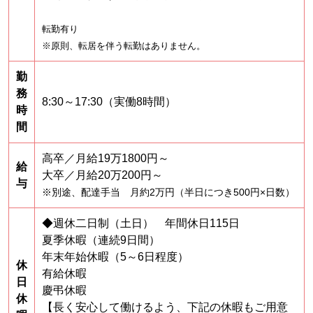
転勤有り
※原則、転居を伴う転勤はありません。
勤
務
8:30～17:30（実働8時間）
時
間
高卒／月給19万1800円～
給
大卒／月給20万200円～
与
※別途、配達手当 月約2万円（半日につき500円×日数）
◆週休二日制（土日） 年間休日115日
夏季休暇（連続9日間）
年末年始休暇（5～6日程度）
休
有給休暇
日
慶弔休暇
休
【長く安心して働けるよう、下記の休暇もご用意