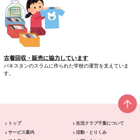
古着回収・販売に協力しています
パキスタンのスラムに作られた学校の運営を支えていま
す。
本文ここまで。
ここから共通フッターメニューです。
トップ
生活クラブ千葉について
サービス案内
活動・とりくみ