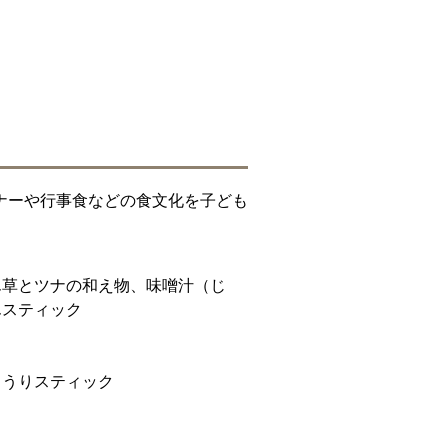
ナーや行事食などの食文化を子ども
ん草とツナの和え物、味噌汁（じ
んスティック
ゅうりスティック