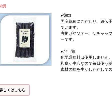
材例
●鶏肉
国産鶏種にこだわり、遺伝
ています。
唐揚げやソテー、ケチャッ
ーです。
●だし類
化学調味料は使用しません
和食が中心なので毎日使う
素材の味を生かしただしで
詳しくはこちら