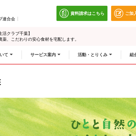
資料請求はこちら
ご加
別のウィンドウで開きます
ブ連合会
別のウィンドウで開きます。
生活クラブ千葉】
農薬、こだわりの安心食材を宅配します。
いて
サービス案内
活動・とりくみ
組
森