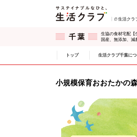
本文へジャンプする。
ページの先頭です。
生活クラ
生協の食材宅配【
国産、無添加、減
ここからサイト内共通メニューです。
サイト内共通メニューをスキップする
トップ
生活クラブ千葉につ
サイト内共通メニューここまで。
小規模保育おおたかの