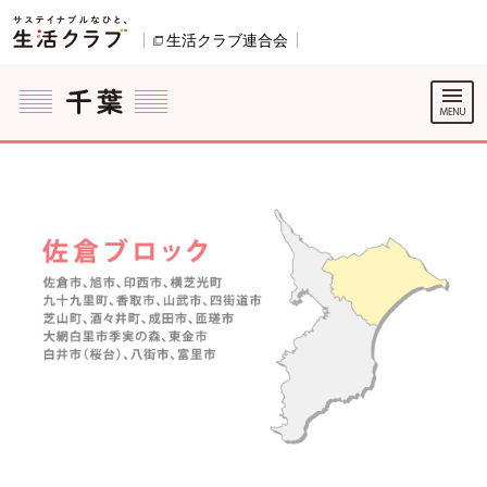
本文へジャンプする。
ページの先頭です。
生活クラブ連合会
別のウィンドウで開きます。
ここからサイト内共通メニューです。
サイト内共通メニューをスキップする
サイト内共通メニューここまで。