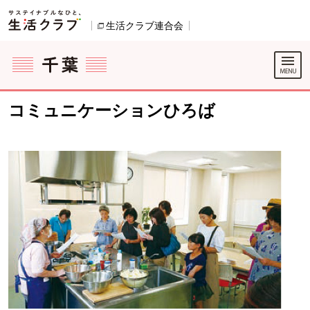
本文へジャンプする。
ページの先頭です。
生活クラブ連合会
別のウィンドウで開きます。
ここからサイト内共通メニューです。
サイト内共通メニューをスキップする
サイト内共通メニューここまで。
コミュニケーションひろば