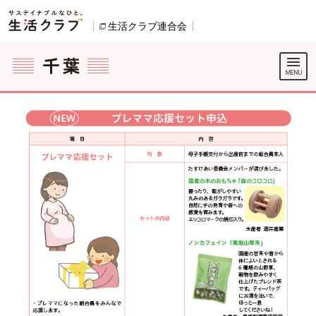
本文へジャンプする。
ページの先頭です。
生活クラブ連合会
別のウィンドウで開きます。
ここからサイト内共通メニューです。
サイト内共通メニューをスキップする
サイト内共通メニューここまで。