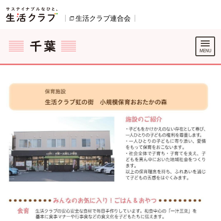
本文へジャンプする。
ページの先頭です。
生活クラブ連合会
別のウィンドウで開きます。
ここからサイト内共通メニューです。
サイト内共通メニューをスキップする
サイト内共通メニューここまで。