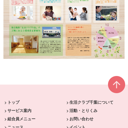
本文ここまで。
ここから共通フッターメニューです。
トップ
生活クラブ千葉について
サービス案内
活動・とりくみ
組合員メニュー
お問い合わせ
ニュース
イベント