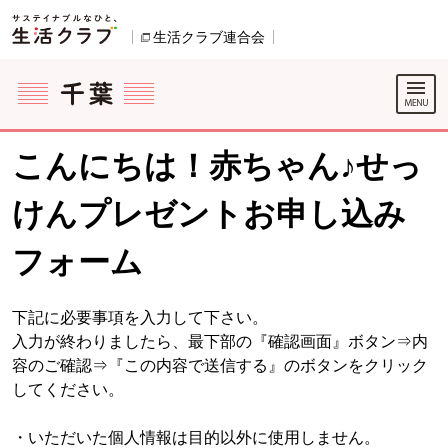
本文へジャンプする。
ページの先頭です。
生活クラブ連合会
別のウィンドウで開きます。
ここからサイト内共通メニューです。
サイト内共通メニューをスキップする
サイト内共通メニューここまで。
こんにちは！赤ちゃん♪せっ
けんプレゼントお申し込み
フォーム
下記に必要事項を入力して下さい。
入力が終わりましたら、最下部の『確認画面』ボタン⇒内
容のご確認⇒『この内容で送信する』のボタンをクリック
してください。
・いただいた個人情報は目的以外に使用しません。