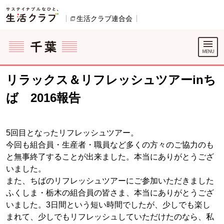
本文へジャンプする。
ページの先頭です。
生活クラブ連合会
別のウィンドウで開きます。
ここからサイト内共通メニューです。
サイト内共通メニューをスキップする
サイト内共通メニューここまで。
リラックス＆リフレッシュツアーinち
ば 2016報告
5回目となったリフレッシュツアー。
今回も組合員・生産者・職員など多くの方々のご協力のも
と無事終了することが出来ました。本当にありがとうござ
いました。
また、ちばのリフレッシュツアーにご参加いただきました
ふくしま・栃木の組合員の皆さま、本当にありがとうござ
いました。3日間という短い時間でしたが、少しでも楽し
まれて、少しでもリフレッシュしていただけたのなら、私