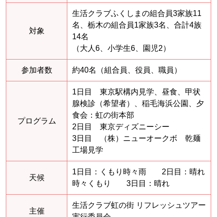
生活クラブふくしまの組合員3家族11
名、栃木の組合員1家族3名、合計4族
対象
14名
（大人6、小学生6、園児2）
参加者数
約40名（組合員、役員、職員）
1日目 東京駅構内見学、昼食、甲状
腺検診（希望者）、稲毛海浜公園、夕
食会：虹の街本部
プログラム
2日目 東京ディズニーシー
3日目 （株）ニューオークボ 乾麺
工場見学
1日目：くもり時々雨 2日目：晴れ
天候
時々くもり 3日目：晴れ
生活クラブ虹の街 リフレッシュツアー
主催
実行委員会