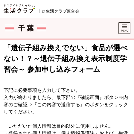
本文へジャンプする。
ページの先頭です。
生活クラブ連合会
別のウィンドウで開きます。
ここからサイト内共通メニューです。
サイト内共通メニューをスキップする
サイト内共通メニューここまで。
「遺伝子組み換えでない」食品が選べ
ない！？～遺伝子組み換え表示制度学
習会～ 参加申し込みフォーム
下記に必要事項を入力して下さい。
入力が終わりましたら、最下部の『確認画面』ボタン⇒内
容のご確認⇒『この内容で送信する』のボタンをクリック
してください。
・いただいた個人情報は目的以外に使用しません。
・登録された個人情報は「個人情報保護法」および、生活