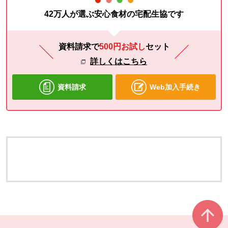
42万人が選ぶ安心食材の宅配生協です
資料請求で
500円お試し
セット
詳しくはこちら
資料請求
Web加入手続き
本文ここまで。
ここから共通フッターメニューです。