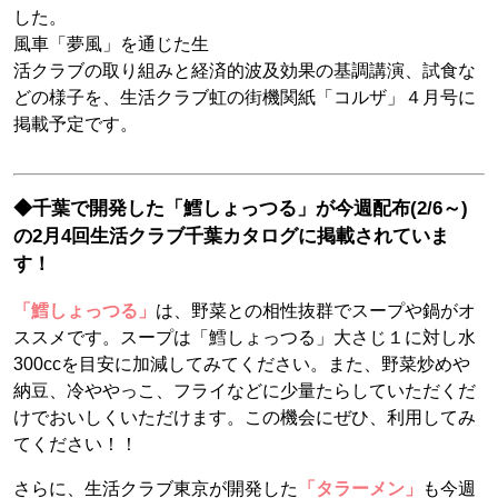
した。
風車「夢風」を通じた生
活クラブの取り組みと経済的波及効果の基調講演、試食な
どの様子を、生活クラブ虹の街機関紙「コルザ」４月号に
掲載予定です。
◆千葉で開発した「鱈しょっつる」が今週配布(2/6～)
の2月4回生活クラブ千葉カタログに掲載されていま
す！
「鱈しょっつる」
は、野菜との相性抜群でスープや鍋がオ
ススメです。スープは「鱈しょっつる」大さじ１に対し水
300ccを目安に加減してみてください。また、野菜炒めや
納豆、冷ややっこ、フライなどに少量たらしていただくだ
けでおいしくいただけます。この機会にぜひ、利用してみ
てください！！
さらに、生活クラブ東京が開発した
「タラーメン」
も今週