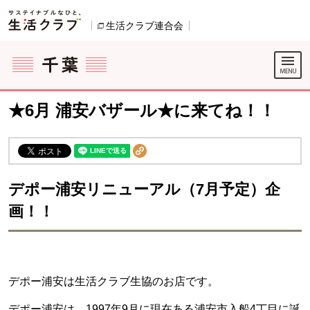
本文へジャンプする。
ページの先頭です。
生活クラブ連合会
別のウィンドウで開きます。
ここからサイト内共通メニューです。
サイト内共通メニューをスキップする
サイト内共通メニューここまで。
★6月 浦安バザール★に来てね！！
デポー浦安リニューアル（7月予定）企
画！！
デポー浦安は生活クラブ生協のお店です。
デポー浦安は、1997年9月に現在ある浦安市入船4丁目に誕