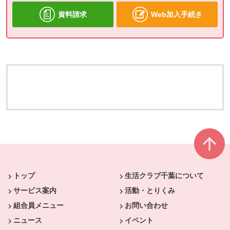
資料請求
Web加入手続き
本文ここまで。
ここから共通フッターメニューです。
トップ
生活クラブ千葉について
サービス案内
活動・とりくみ
組合員メニュー
お問い合わせ
ニュース
イベント