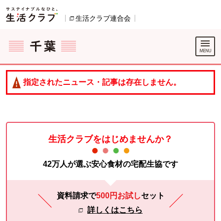
本文へジャンプする。
ページの先頭です。
生活クラブ連合会
別のウィンドウで開きます。
ここからサイト内共通メニューです。
サイト内共通メニューをスキップする
サイト内共通メニューここまで。
指定されたニュース・記事は存在しません。
生活クラブをはじめませんか？
42万人が選ぶ安心食材の宅配生協です
資料請求で
500円お試し
セット
詳しくはこちら