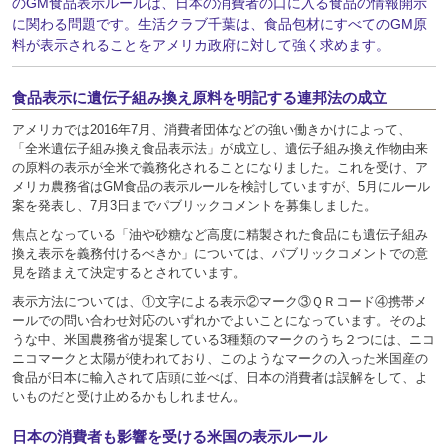
のGM食品表示ルールは、日本の消費者の口に入る食品の情報開示
に関わる問題です。生活クラブ千葉は、食品包材にすべてのGM原
料が表示されることをアメリカ政府に対して強く求めます。
食品表示に遺伝子組み換え原料を明記する連邦法の成立
アメリカでは2016年7月、消費者団体などの強い働きかけによって、
「全米遺伝子組み換え食品表示法」が成立し、遺伝子組み換え作物由来
の原料の表示が全米で義務化されることになりました。これを受け、ア
メリカ農務省はGM食品の表示ルールを検討していますが、5月にルール
案を発表し、7月3日までパブリックコメントを募集しました。
焦点となっている「油や砂糖など高度に精製された食品にも遺伝子組み
換え表示を義務付けるべきか」については、パブリックコメントでの意
見を踏まえて決定するとされています。
表示方法については、①文字による表示②マーク③ＱＲコード④携帯メ
ールでの問い合わせ対応のいずれかでよいことになっています。そのよ
うな中、米国農務省が提案している3種類のマークのうち２つには、ニコ
ニコマークと太陽が使われており、このようなマークの入った米国産の
食品が日本に輸入されて店頭に並べば、日本の消費者は誤解をして、よ
いものだと受け止めるかもしれません。
日本の消費者も影響を受ける米国の表示ルール