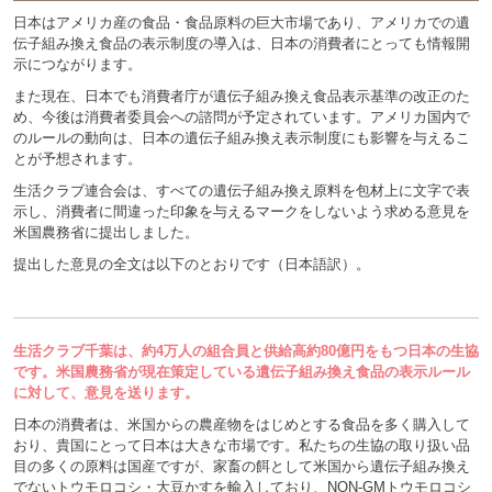
日本はアメリカ産の食品・食品原料の巨大市場であり、アメリカでの遺
伝子組み換え食品の表示制度の導入は、日本の消費者にとっても情報開
示につながります。
また現在、日本でも消費者庁が遺伝子組み換え食品表示基準の改正のた
め、今後は消費者委員会への諮問が予定されています。アメリカ国内で
のルールの動向は、日本の遺伝子組み換え表示制度にも影響を与えるこ
とが予想されます。
生活クラブ連合会は、すべての遺伝子組み換え原料を包材上に文字で表
示し、消費者に間違った印象を与えるマークをしないよう求める意見を
米国農務省に提出しました。
提出した意見の全文は以下のとおりです（日本語訳）。
生活クラブ千葉は、約4万人の組合員と供給高約80億円をもつ日本の生協
です。米国農務省が現在策定している遺伝子組み換え食品の表示ルール
に対して、意見を送ります。
日本の消費者は、米国からの農産物をはじめとする食品を多く購入して
おり、貴国にとって日本は大きな市場です。私たちの生協の取り扱い品
目の多くの原料は国産ですが、家畜の餌として米国から遺伝子組み換え
でないトウモロコシ・大豆かすを輸入しており、NON-GMトウモロコシ