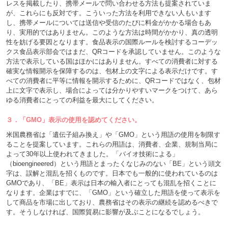
レスを掲載したり、携帯メールで問い合わせる方法も提案されていま
が、これらにも反対です。こういった方法を利用できない人もいます
し、携帯メールについては送信や受信のたびに料金がかかる場合もあ
り、実用的ではありません。このような方法は時間がかかり、真の透明
性を妨げる要因となります。食品表示の国際ルールを検討するコーデッ
クス食品表示部会ではまだ、QRコードを承認していません。このような
方法で表示している国はほかにはありません。すべての消費者に対する
確実な情報開示を保障するのは、包材上の文字による表示だけです。す
べての消費者に平等に情報を開示するために、QRコードではなく、包材
上に文字で表示し、場合によっては分かりやすいマークをつけて、あら
ゆる消費者にとっての利益を最大にしてください。
３．「GMO」表示の使用を認めてください。
米国農務省は「遺伝子組み換え」や「GMO」という用語の使用を制限す
ることを提案しています。これらの用語は、消費者、企業、規制当局に
よって30年以上使われてきました。「バイオ技術による」
（bioengineered）という用語とまったくなじみのない「BE」という頭文
字は、誤解と混乱を招くものです。日本でも一般的に使われているのは
GMOであり、「BE」表示は日本の輸入者にとっても混乱を招くことに
なります。企業はすでに、「GMO」という確立した用語を使って表示を
して商品を市場に出しており、農務省はその表示の継続を認めるべきで
す。そうしなければ、国際貿易に影響が及ぶことになるでしょう。