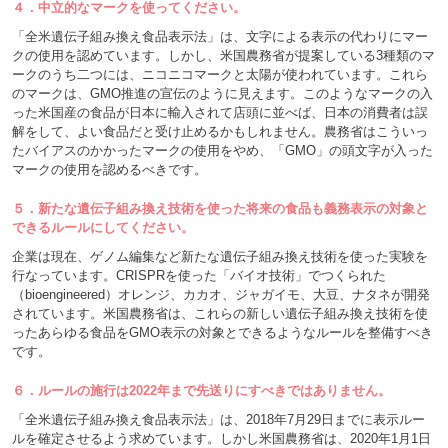
４．中立的なマークを使ってください。
「全米遺伝子組み換え食品表示法」は、文字による表示の代わりにマー
クの使用を認めています。しかし、米国農務省が提案している3種類のマ
ークのうち二つには、ニコニコマークと太陽が使われています。これら
のマークは、GMO推進の宣伝のように見えます。このようなマークの入
った米国産の食品が日本に輸入されて店頭に並べば、日本の消費者は誤
解をして、よい食品だと受け止めるかもしれません。農務省はこういっ
たバイアスのかかったマークの使用をやめ、「GMO」の頭文字が入った
マークの使用を認めるべきです。
５．新たな遺伝子組み換え技術を使った将来の食品も義務表示の対象と
できるルールにしてください。
企業は現在、ゲノム編集など新たな遺伝子組み換え技術を使った実験を
行なっています。CRISPRを使った「バイオ技術」でつくられた
（bioengineered）オレンジ、カカオ、ジャガイモ、大豆、ナタネが開発
されています。米国農務省は、これらの新しい遺伝子組み換え技術を使
ったあらゆる食品をGMO表示の対象とできるようなルールを整備すべき
です。
６．ルールの施行は2022年まで先送りにすべきではありません。
「全米遺伝子組み換え食品表示法」は、2018年7月29日までに表示ルー
ルを確定させるよう求めています。しかし米国農務省は、2020年1月1日