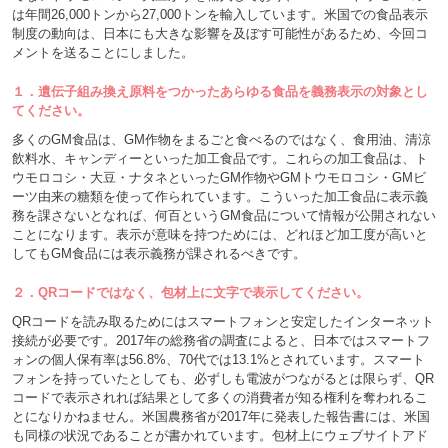
は年間26,000トンから27,000トンを輸入しています。米国での食品表示
制度の動向は、日本にも大きな影響を及ぼす可能性があるため、今回コ
メントを送ることにしました。
１．遺伝子組み換え原料をつかったあらゆる食品を義務表示の対象とし
てください。
多くのGM食品は、GM作物をまるごと食べるのではなく、食用油、清涼
飲料水、キャンディーといった加工食品です。これらの加工食品は、ト
ウモロコシ・大豆・ナタネといったGM作物やGMトウモロコシ・GMビ
ーツ由来の糖類を使って作られています。こういった加工食品に表示義
務を課さないとなれば、何百というGM食品について情報が公開されない
ことになります。表示が意味を持つためには、どれほど加工度が高いと
してもGM食品には表示義務が課されるべきです。
２．QRコードではなく、包材上に文字で表示してください。
QRコードを読み取るためにはスマートフォンと安定したインターネット
接続が必要です。2017年の総務省の調査によると、日本ではスマートフ
ォンの個人保有率は56.8%、70代では13.1%とされています。スマート
フォンを持っていたとしても、必ずしも電波がつながるとは限らず、QR
コードで表示されれば結果として多くの消費者が知る権利を奪われるこ
とになりかねません。米国農務省が2017年に発表した報告書には、米国
も同様の状況であることが書かれています。包材上にウェブサイトアド