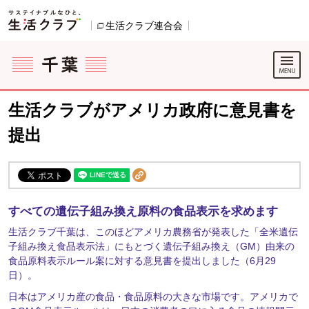
本文へジャンプする。
ページの先頭です。
生活クラブ連合会
別のウィンドウで開きます。
ここからサイト内共通メニューです。
サイト内共通メニューをスキップする
サイト内共通メニューここまで。
生活クラブがアメリカ政府に意見書を
提出
すべての遺伝子組み換え原料の食品表示を求めます
生活クラブ千葉は、このほどアメリカ農務省が発表した「全米遺伝
子組み換え食品表示法」にもとづく遺伝子組み換え（GM）由来の
食品原料表示ルール案に対する意見書を提出しました（6月29
日）。
日本はアメリカ産の食品・食品原料の大きな市場です。アメリカで