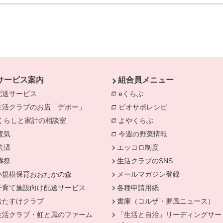
サービス案内
組合員メニュー
配送サービス
eくらぶ
別のウィンドウで開きま
生活クラブのお店「デポー」
ビオサポレシピ
別のウィンドウで
きます。
くらしと家計の相談室
別のウィンドウで開きます。
よやくらぶ
別のウィンドウで開き
電気
別のウィンドウで開きます。
今週の野菜情報
別のウィンドウで
共済
別のウィンドウで開きます。
エッコロ制度
葬祭
別のウィンドウで開きます。
生活クラブのSNS
小規模保育おおたかの森
メールマガジン登録
子育て施設向け配送サービス
各種申請用紙
おたすけクラブ
書庫（コルザ・夢風ニュース）
生活クラブ・虹と風のファーム
「生活と自治」リーディングサー