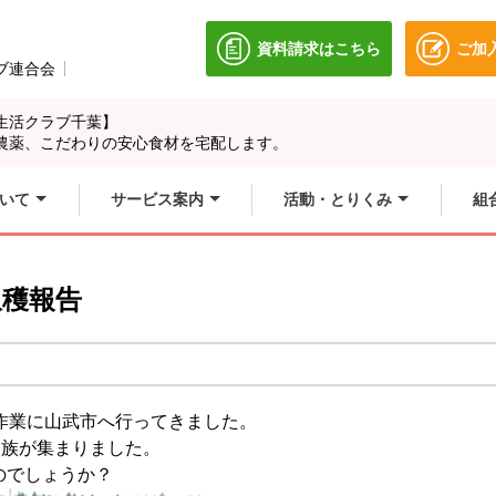
資料請求はこちら
ご加
別のウィンドウで開きます
ブ連合会
別のウィンドウで開きます。
生活クラブ千葉】
農薬、こだわりの安心食材を宅配します。
いて
サービス案内
活動・とりくみ
組
収穫報告
作業に山武市へ行ってきました。
家族が集まりました。
のでしょうか？