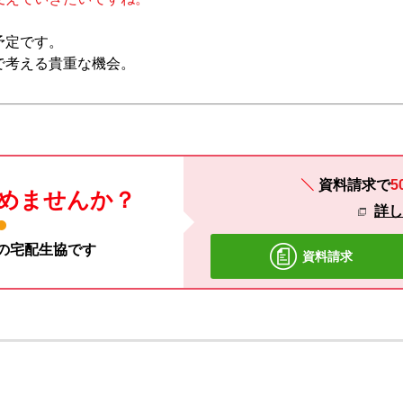
予定です。
で考える貴重な機会。
資料請求で
5
めませんか？
詳
材の宅配生協です
資料請求