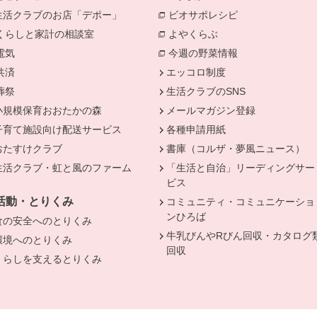
生活クラブのお店「デポー」
ビオサポレシピ
別のウィンドウで
きます。
くらしと家計の相談室
別のウィンドウで開きます。
よやくらぶ
別のウィンドウで開き
電気
別のウィンドウで開きます。
今週の野菜情報
別のウィンドウで
共済
別のウィンドウで開きます。
エッコロ制度
葬祭
別のウィンドウで開きます。
生活クラブのSNS
小規模保育おおたかの森
メールマガジン登録
子育て施設向け配送サービス
各種申請用紙
おたすけクラブ
書庫（コルザ・夢風ニュース）
生活クラブ・虹と風のファーム
「生活と自治」リーディングサー
ビス
活動・とりくみ
コミュニティ・コミュニケーショ
ンひろば
食の安全へのとりくみ
牛乳びんやRびん回収・カタログ
環境へのとりくみ
回収
くらしを支えるとりくみ