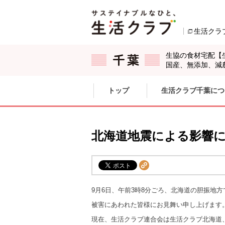
本文へジャンプする。
ページの先頭です。
生活クラ
生協の食材宅配【
国産、無添加、減
ここからサイト内共通メニューです。
サイト内共通メニューをスキップする
トップ
生活クラブ千葉につ
サイト内共通メニューここまで。
北海道地震による影響
9月6日、午前3時8分ごろ、北海道の
胆振地方
被害にあわれた皆様にお見舞い申し上げます
現在、生活クラブ連合会は生活クラブ北海道