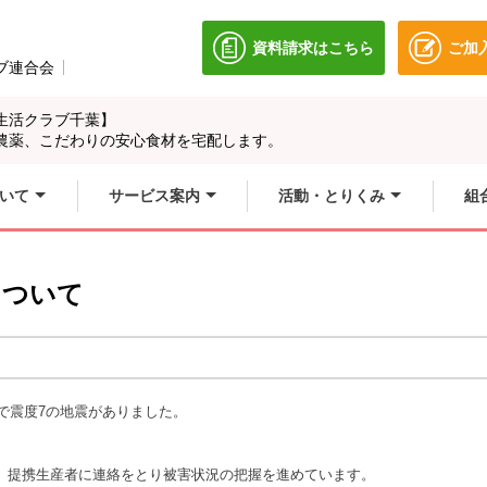
資料請求はこちら
ご加
別のウィンドウで開きます
ブ連合会
別のウィンドウで開きます。
生活クラブ千葉】
農薬、こだわりの安心食材を宅配します。
いて
サービス案内
活動・とりくみ
組
について
で
震度7の地震がありました。
。
、提携生産者に連絡をとり被害状況の把握を進めています。