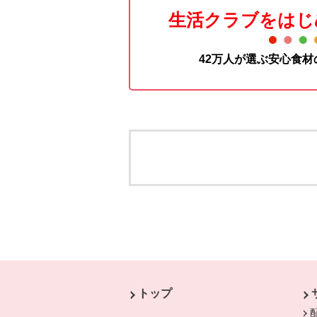
生活クラブをはじ
42万人が選ぶ安心食
本文ここまで。
ここから共通フッターメニューです。
トップ