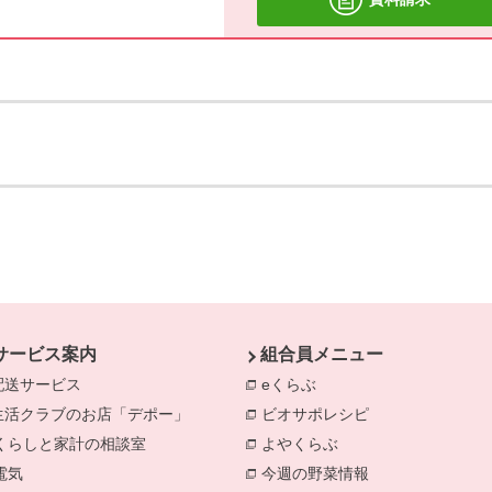
サービス案内
組合員メニュー
配送サービス
eくらぶ
別のウィンドウで開きま
生活クラブのお店「デポー」
ビオサポレシピ
別のウィンドウで
きます。
くらしと家計の相談室
別のウィンドウで開きます。
よやくらぶ
別のウィンドウで開き
電気
別のウィンドウで開きます。
今週の野菜情報
別のウィンドウで