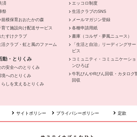
共済
別のウィンドウで開きます。
エッコロ制度
葬祭
別のウィンドウで開きます。
生活クラブのSNS
小規模保育おおたかの森
メールマガジン登録
子育て施設向け配送サービス
各種申請用紙
おたすけクラブ
書庫（コルザ・夢風ニュース）
生活クラブ・虹と風のファーム
「生活と自治」リーディングサー
ビス
活動・とりくみ
コミュニティ・コミュニケーショ
ンひろば
食の安全へのとりくみ
牛乳びんやRびん回収・カタログ
環境へのとりくみ
回収
くらしを支えるとりくみ
サイトポリシー
プライバシーポリシー
定款