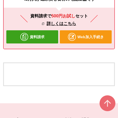
資料請求で
500円お試し
セット
詳しくはこちら
資料請求
Web加入手続き
本文ここまで。
ここから共通フッターメニューです。