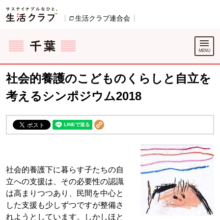
本文へジャンプする。
ページの先頭です。
生活クラブ連合会
別のウィンドウで開きます。
ここからサイト内共通メニューです。
サイト内共通メニューをスキップする
サイト内共通メニューここまで。
社会的養護のこどものくらしと自立を
考えるシンポジウム2018
社会的養護下に暮らす子たちの自
立への支援は、その必要性の認識
は高まりつつあり、民間を中心と
した支援も少しずつですが整備さ
れようとしています。しかしほと