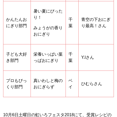
暑い夏にぴった
り！
かんたんお
千
青空の下おにぎ
にぎり部門
葉
り最高！さん
みょうがの香り
おにぎり
子ども大好
栄養いっぱい葉
千
Y.Iさん
き部門
っぱおにぎり
葉
プロもびっ
真いわしと梅の
ベ
ひむらさん
くり部門
おにぎらず
イ
10月6日土曜日の虹いろフェスタ2018にて、受賞レシピの