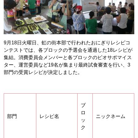
9月18日火曜日、虹の街本部で行われたおにぎりレシピコ
ンテストでは、各ブロックの予選会を通過した18レシピが
集結。消費委員会メンバーと各ブロックのビオサポマイス
ター、運営委員など19名が集まり最終試食審査を行い、3
部門の受賞レシピが決定しました。
ブ
ロ
部門
レシピ名
ニックネーム
ッ
ク