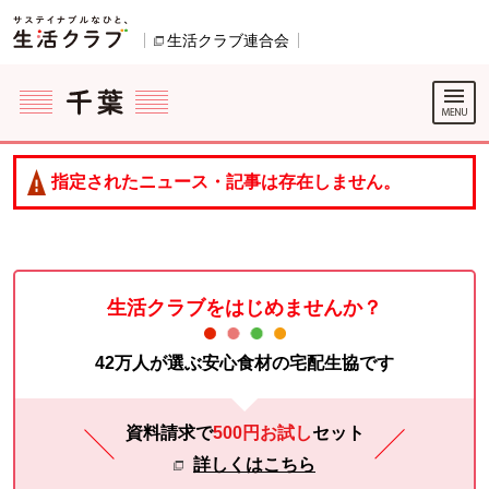
本文へジャンプする。
ページの先頭です。
生活クラブ連合会
別のウィンドウで開きます。
ここからサイト内共通メニューです。
サイト内共通メニューをスキップする
サイト内共通メニューここまで。
指定されたニュース・記事は存在しません。
生活クラブをはじめませんか？
42万人が選ぶ安心食材の宅配生協です
資料請求で
500円お試し
セット
詳しくはこちら