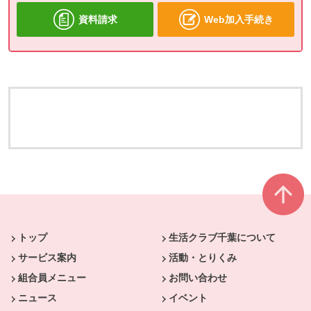
資料請求
Web加入手続き
本文ここまで。
ここから共通フッターメニューです。
トップ
生活クラブ千葉について
サービス案内
活動・とりくみ
組合員メニュー
お問い合わせ
ニュース
イベント