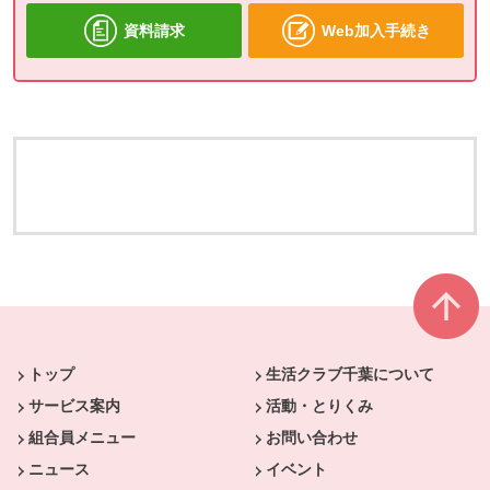
資料請求
Web加入手続き
本文ここまで。
ここから共通フッターメニューです。
トップ
生活クラブ千葉について
サービス案内
活動・とりくみ
組合員メニュー
お問い合わせ
ニュース
イベント