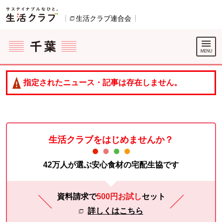
本文へジャンプする。
ページの先頭です。
生活クラブ連合会
別のウィンドウで開きます。
ここからサイト内共通メニューです。
サイト内共通メニューをスキップする
サイト内共通メニューここまで。
指定されたニュース・記事は存在しません。
生活クラブをはじめませんか？
42万人が選ぶ安心食材の宅配生協です
資料請求で
500円お試し
セット
詳しくはこちら