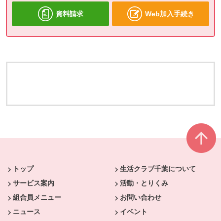
資料請求
Web加入手続き
本文ここまで。
ここから共通フッターメニューです。
トップ
生活クラブ千葉について
サービス案内
活動・とりくみ
組合員メニュー
お問い合わせ
ニュース
イベント