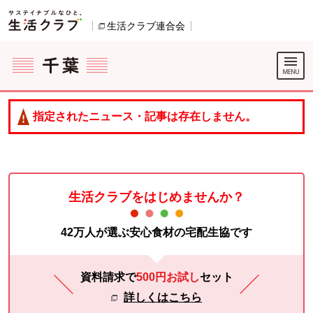
本文へジャンプする。
ページの先頭です。
生活クラブ連合会
別のウィンドウで開きます。
ここからサイト内共通メニューです。
サイト内共通メニューをスキップする
サイト内共通メニューここまで。
指定されたニュース・記事は存在しません。
生活クラブをはじめませんか？
42万人が選ぶ安心食材の宅配生協です
資料請求で
500円お試し
セット
詳しくはこちら