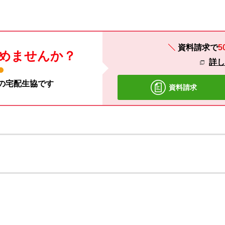
資料請求で
5
めませんか？
詳
材の宅配生協です
資料請求