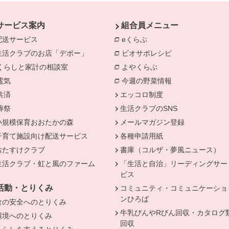
サービス案内
組合員メニュー
配送サービス
eくらぶ
別のウィンドウで開きま
生活クラブのお店「デポー」
ビオサポレシピ
別のウィンドウで
きます。
くらしと家計の相談室
別のウィンドウで開きます。
よやくらぶ
別のウィンドウで開き
電気
別のウィンドウで開きます。
今週の野菜情報
別のウィンドウで
共済
別のウィンドウで開きます。
エッコロ制度
葬祭
別のウィンドウで開きます。
生活クラブのSNS
小規模保育おおたかの森
メールマガジン登録
子育て施設向け配送サービス
各種申請用紙
おたすけクラブ
書庫（コルザ・夢風ニュース）
生活クラブ・虹と風のファーム
「生活と自治」リーディングサー
ビス
活動・とりくみ
コミュニティ・コミュニケーショ
ンひろば
食の安全へのとりくみ
牛乳びんやRびん回収・カタログ
環境へのとりくみ
回収