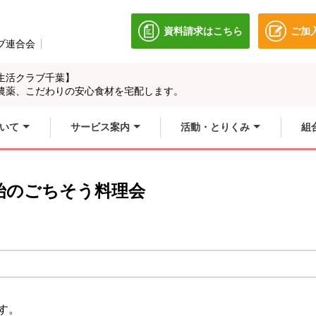
資料請求はこちら
ご加
別のウィンドウで開きます
ブ連合会
別のウィンドウで開きます。
生活クラブ千葉】
農薬、こだわりの安心食材を宅配します。
いて
サービス案内
活動・とりくみ
組
始のごちそう料理会
す。