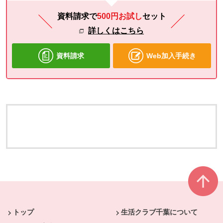
資料請求で
500円お試し
セット
詳しくはこちら
資料請求
Web加入手続き
本文ここまで。
ここから共通フッターメニューです。
トップ
生活クラブ千葉について