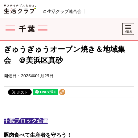
本文へジャンプする。
ページの先頭です。
生活クラブ連合会
別のウィンドウで開きます。
ここからサイト内共通メニューです。
サイト内共通メニューをスキップする
サイト内共通メニューここまで。
ぎゅうぎゅうオーブン焼き＆地域集
会 ＠美浜区真砂
開催日：2025年01月29日
千葉ブロック企画
豚肉食べて生産者を守ろう！