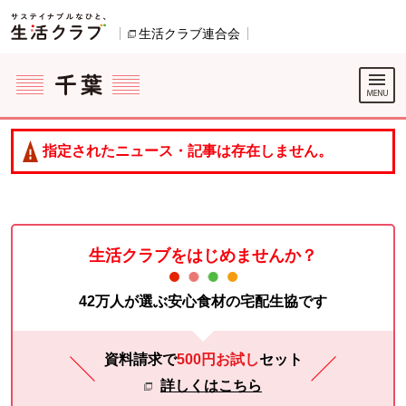
本文へジャンプする。
ページの先頭です。
生活クラブ連合会
別のウィンドウで開きます。
ここからサイト内共通メニューです。
サイト内共通メニューをスキップする
サイト内共通メニューここまで。
指定されたニュース・記事は存在しません。
生活クラブをはじめませんか？
42万人が選ぶ安心食材の宅配生協です
資料請求で
500円お試し
セット
詳しくはこちら