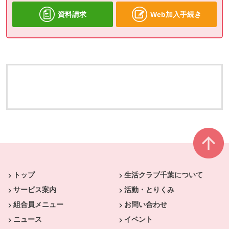
資料請求
Web加入手続き
本文ここまで。
ここから共通フッターメニューです。
トップ
生活クラブ千葉について
サービス案内
活動・とりくみ
組合員メニュー
お問い合わせ
ニュース
イベント