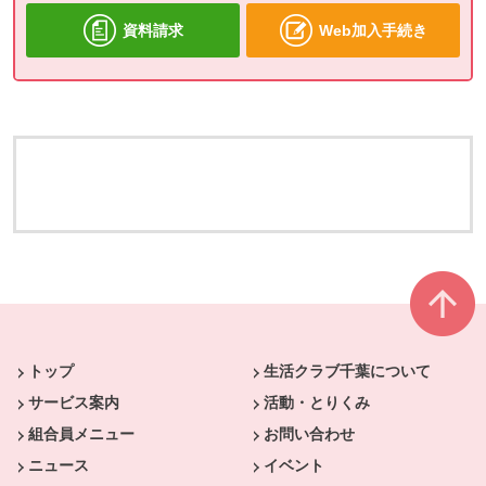
資料請求
Web加入手続き
本文ここまで。
ここから共通フッターメニューです。
トップ
生活クラブ千葉について
サービス案内
活動・とりくみ
組合員メニュー
お問い合わせ
ニュース
イベント