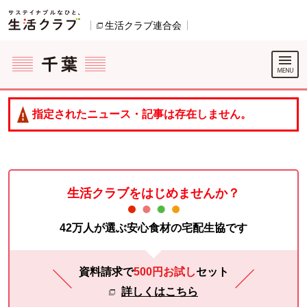
本文へジャンプする。
ページの先頭です。
生活クラブ連合会
別のウィンドウで開きます。
ここからサイト内共通メニューです。
サイト内共通メニューをスキップする
サイト内共通メニューここまで。
指定されたニュース・記事は存在しません。
生活クラブをはじめませんか？
42万人が選ぶ安心食材の宅配生協です
資料請求で
500円お試し
セット
詳しくはこちら