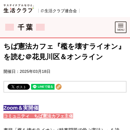
本文へジャンプする。
ページの先頭です。
生活クラブ連合会
別のウィンドウで開きます。
ここからサイト内共通メニューです。
サイト内共通メニューをスキップする
サイト内共通メニューここまで。
ちば憲法カフェ『檻を壊すライオン』
を読む＠花見川区＆オンライン
開催日：2025年03月18日
Zoom＆実開催
コミュニティ ちば憲法カフェ主催