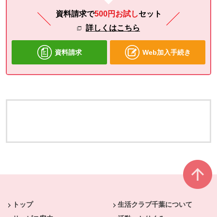
資料請求で
500円お試し
セット
詳しくはこちら
資料請求
Web加入手続き
本文ここまで。
ここから共通フッターメニューです。
トップ
生活クラブ千葉について