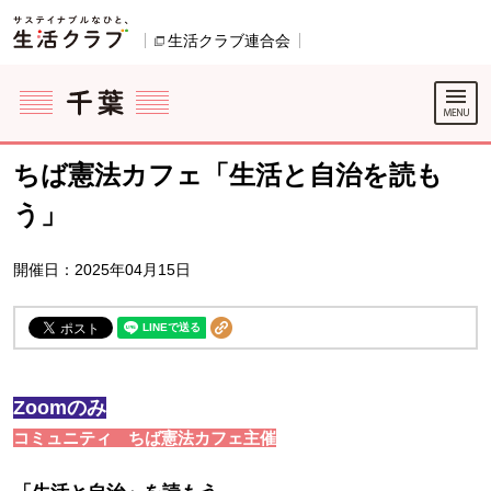
本文へジャンプする。
ページの先頭です。
生活クラブ連合会
別のウィンドウで開きます。
ここからサイト内共通メニューです。
サイト内共通メニューをスキップする
サイト内共通メニューここまで。
ちば憲法カフェ「生活と自治を読も
う」
開催日：2025年04月15日
Zoomのみ
コミュニティ ちば憲法カフェ主催