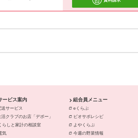
サービス案内
組合員メニュー
配送サービス
eくらぶ
別のウィンドウで開きま
生活クラブのお店「デポー」
ビオサポレシピ
別のウィンドウで
きます。
くらしと家計の相談室
別のウィンドウで開きます。
よやくらぶ
別のウィンドウで開き
電気
別のウィンドウで開きます。
今週の野菜情報
別のウィンドウで