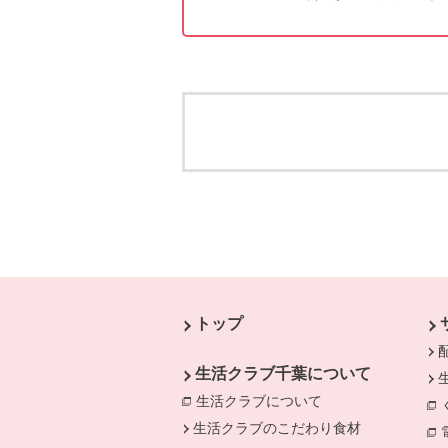
本文ここまで。
ここから共通フッターメニューです。
トップ
生活クラブ千葉について
生活クラブについて
別のウィンドウで開
生活クラブのこだわり食材