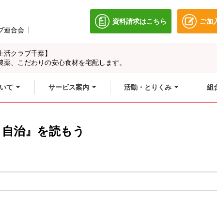
資料請求はこちら
ご加
別のウィンドウで開きます
ブ連合会
別のウィンドウで開きます。
生活クラブ千葉】
農薬、こだわりの安心食材を宅配します。
いて
サービス案内
活動・とりくみ
組
と自治』を読もう