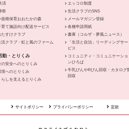
共済
別のウィンドウで開きます。
エッコロ制度
葬祭
別のウィンドウで開きます。
生活クラブのSNS
小規模保育おおたかの森
メールマガジン登録
子育て施設向け配送サービス
各種申請用紙
おたすけクラブ
書庫（コルザ・夢風ニュース）
生活クラブ・虹と風のファーム
「生活と自治」リーディングサー
ビス
活動・とりくみ
コミュニティ・コミュニケーショ
ンひろば
食の安全へのとりくみ
牛乳びんやRびん回収・カタログ
環境へのとりくみ
回収
くらしを支えるとりくみ
サイトポリシー
プライバシーポリシー
定款