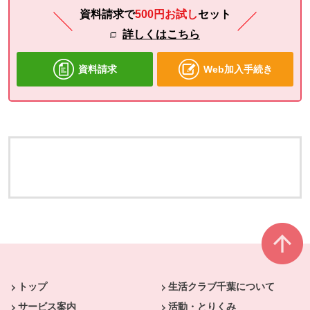
資料請求で
500円お試し
セット
詳しくはこちら
資料請求
Web加入手続き
本文ここまで。
ここから共通フッターメニューです。
トップ
生活クラブ千葉について
サービス案内
活動・とりくみ