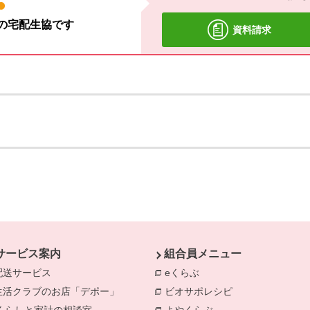
材の宅配生協です
資料請求
サービス案内
組合員メニュー
配送サービス
eくらぶ
別のウィンドウで開きま
生活クラブのお店「デポー」
ビオサポレシピ
別のウィンドウで
きます。