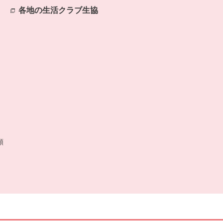
ます。
各地の生活クラブ生協
別のウィンドウで開きます。
開きます。
類