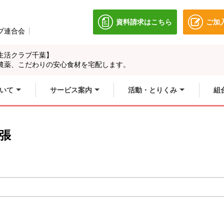
資料請求はこちら
ご加
別のウィンドウで開きます
ブ連合会
別のウィンドウで開きます。
生活クラブ千葉】
農薬、こだわりの安心食材を宅配します。
いて
サービス案内
活動・とりくみ
組
張