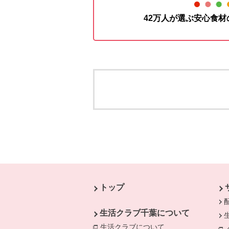
42万人が選ぶ安心食
本文ここまで。
ここから共通フッターメニューです。
トップ
生活クラブ千葉について
生活クラブについて
別のウィンドウで開