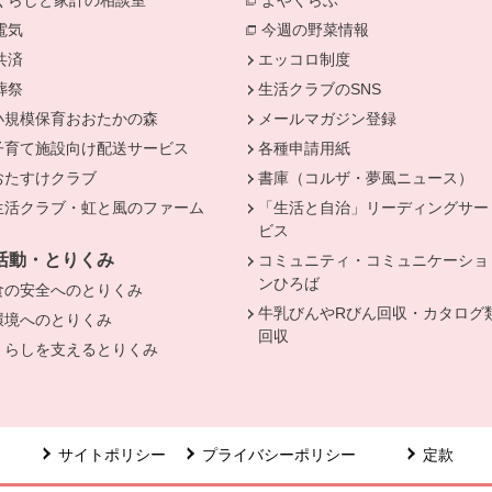
くらしと家計の相談室
別のウィンドウで開きます。
よやくらぶ
別のウィンドウで開き
電気
別のウィンドウで開きます。
今週の野菜情報
別のウィンドウで
共済
別のウィンドウで開きます。
エッコロ制度
葬祭
別のウィンドウで開きます。
生活クラブのSNS
小規模保育おおたかの森
メールマガジン登録
子育て施設向け配送サービス
各種申請用紙
おたすけクラブ
書庫（コルザ・夢風ニュース）
生活クラブ・虹と風のファーム
「生活と自治」リーディングサー
ビス
活動・とりくみ
コミュニティ・コミュニケーショ
ンひろば
食の安全へのとりくみ
牛乳びんやRびん回収・カタログ
環境へのとりくみ
回収
くらしを支えるとりくみ
サイトポリシー
プライバシーポリシー
定款