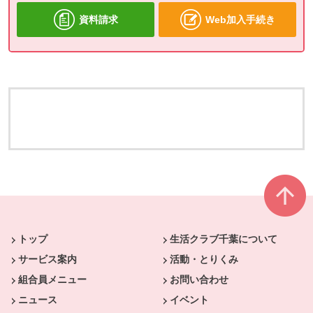
資料請求
Web加入手続き
本文ここまで。
ここから共通フッターメニューです。
トップ
生活クラブ千葉について
サービス案内
活動・とりくみ
組合員メニュー
お問い合わせ
ニュース
イベント