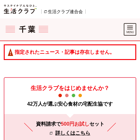
本文へジャンプする。
ページの先頭です。
生活クラブ連合会
別のウィンドウで開きます。
ここからサイト内共通メニューです。
サイト内共通メニューをスキップする
サイト内共通メニューここまで。
指定されたニュース・記事は存在しません。
生活クラブをはじめませんか？
42万人が選ぶ安心食材の宅配生協です
資料請求で
500円お試し
セット
詳しくはこちら