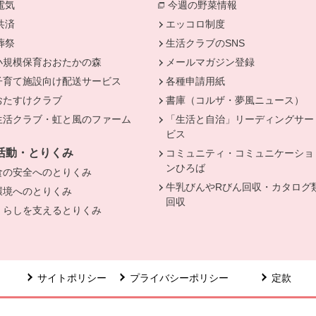
電気
別のウィンドウで開きます。
今週の野菜情報
別のウィンドウで
共済
別のウィンドウで開きます。
エッコロ制度
葬祭
別のウィンドウで開きます。
生活クラブのSNS
小規模保育おおたかの森
メールマガジン登録
子育て施設向け配送サービス
各種申請用紙
おたすけクラブ
書庫（コルザ・夢風ニュース）
生活クラブ・虹と風のファーム
「生活と自治」リーディングサー
ビス
活動・とりくみ
コミュニティ・コミュニケーショ
ンひろば
食の安全へのとりくみ
牛乳びんやRびん回収・カタログ
環境へのとりくみ
回収
くらしを支えるとりくみ
サイトポリシー
プライバシーポリシー
定款