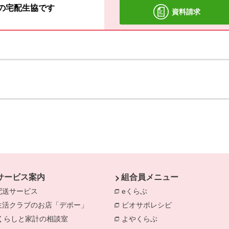
材の宅配生協です
資料請求
サービス案内
組合員メニュー
配送サービス
eくらぶ
別のウィンドウで開きま
生活クラブのお店「デポー」
ビオサポレシピ
別のウィンドウで
きます。
くらしと家計の相談室
別のウィンドウで開きます。
よやくらぶ
別のウィンドウで開き