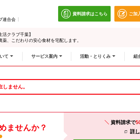
資料請求はこちら
ご加
別のウィンドウで開きます
ブ連合会
別のウィンドウで開きます。
生活クラブ千葉】
農薬、こだわりの安心食材を宅配します。
いて
サービス案内
活動・とりくみ
組
在しません。
資料請求で
5
めませんか？
詳