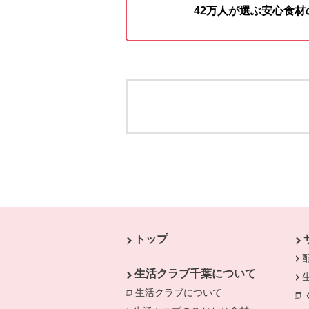
42万人が選ぶ安心食
本文ここまで。
ここから共通フッターメニューです。
トップ
生活クラブ千葉について
生活クラブについて
別のウィンドウで開