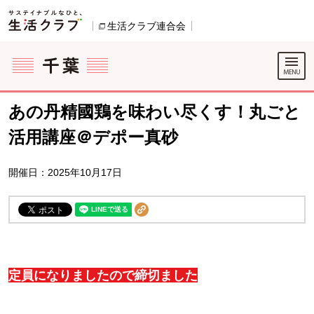
本文へジャンプする。
ページの先頭です。
生活クラブ連合会
別のウィンドウで開きます。
ここからサイト内共通メニューです。
サイト内共通メニューをスキップする
サイト内共通メニューここまで。
あの丹精國鶏を味わい尽くす！丸ごと
活用講座＠デポー真砂
開催日：2025年10月17日
定員になりましたので締切ました