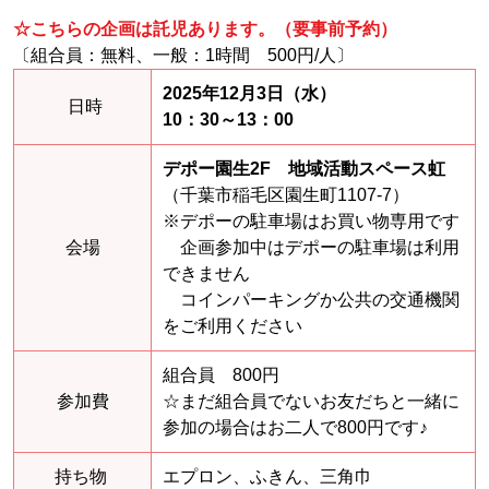
☆こちらの企画は託児あります。（要事前予約）
〔組合員：無料、一般：1時間 500円/人〕
2025年12月3日（水）
日時
10：30～13：00
デポー園生2F 地域活動スペース虹
（千葉市稲毛区園生町1107-7）
※デポーの駐車場はお買い物専用です
会場
企画参加中はデポーの駐車場は利用
できません
コインパーキングか公共の交通機関
をご利用ください
組合員 800円
参加費
☆まだ組合員でないお友だちと一緒に
参加の場合はお二人で800円です♪
持ち物
エプロン、ふきん、三角巾