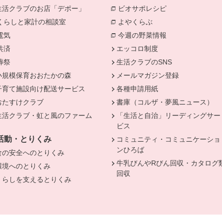
生活クラブのお店「デポー」
ビオサポレシピ
別のウィンドウで
きます。
くらしと家計の相談室
別のウィンドウで開きます。
よやくらぶ
別のウィンドウで開き
電気
別のウィンドウで開きます。
今週の野菜情報
別のウィンドウで
共済
別のウィンドウで開きます。
エッコロ制度
葬祭
別のウィンドウで開きます。
生活クラブのSNS
小規模保育おおたかの森
メールマガジン登録
子育て施設向け配送サービス
各種申請用紙
おたすけクラブ
書庫（コルザ・夢風ニュース）
生活クラブ・虹と風のファーム
「生活と自治」リーディングサー
ビス
活動・とりくみ
コミュニティ・コミュニケーショ
ンひろば
食の安全へのとりくみ
牛乳びんやRびん回収・カタログ
環境へのとりくみ
回収
くらしを支えるとりくみ