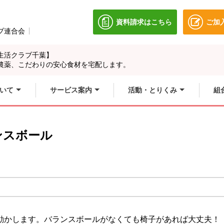
資料請求はこちら
ご加
別のウィンドウで開きます
ブ連合会
別のウィンドウで開きます。
生活クラブ千葉】
農薬、こだわりの安心食材を宅配します。
いて
サービス案内
活動・とりくみ
組
ンスボール
動かします。バランスボールがなくても椅子があれば大丈夫！