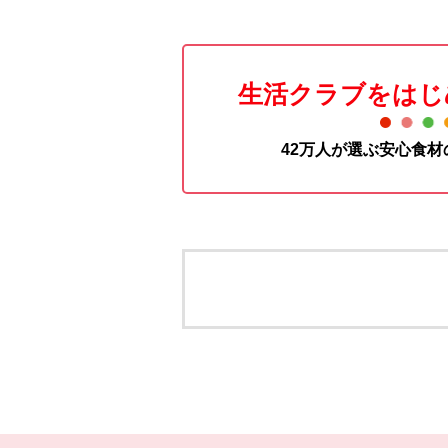
生活クラブをはじ
42万人が選ぶ安心食
本文ここまで。
ここから共通フッターメニューです。