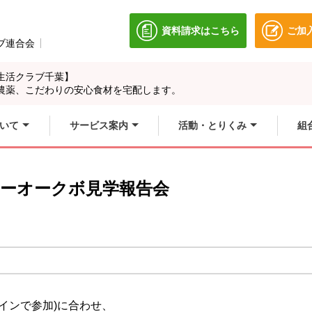
資料請求はこちら
ご加
別のウィンドウで開きます
ブ連合会
別のウィンドウで開きます。
生活クラブ千葉】
農薬、こだわりの安心食材を宅配します。
いて
サービス案内
活動・とりくみ
組
ューオークボ見学報告会
インで参加)に合わせ、