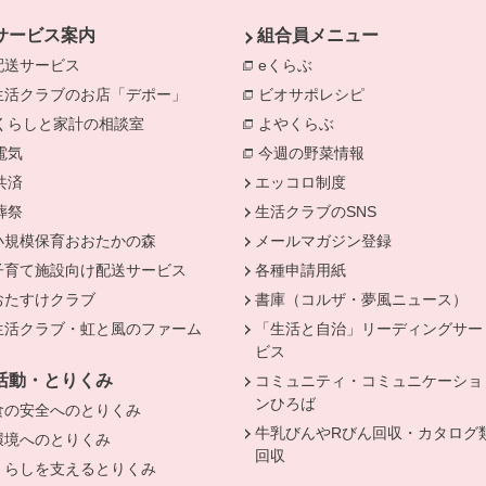
サービス案内
組合員メニュー
配送サービス
eくらぶ
別のウィンドウで開きま
生活クラブのお店「デポー」
ビオサポレシピ
別のウィンドウで
きます。
くらしと家計の相談室
別のウィンドウで開きます。
よやくらぶ
別のウィンドウで開き
電気
別のウィンドウで開きます。
今週の野菜情報
別のウィンドウで
共済
別のウィンドウで開きます。
エッコロ制度
葬祭
別のウィンドウで開きます。
生活クラブのSNS
小規模保育おおたかの森
メールマガジン登録
子育て施設向け配送サービス
各種申請用紙
おたすけクラブ
書庫（コルザ・夢風ニュース）
生活クラブ・虹と風のファーム
「生活と自治」リーディングサー
ビス
活動・とりくみ
コミュニティ・コミュニケーショ
ンひろば
食の安全へのとりくみ
牛乳びんやRびん回収・カタログ
環境へのとりくみ
回収
くらしを支えるとりくみ