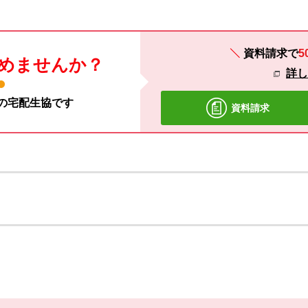
資料請求で
5
めませんか？
詳
材の宅配生協です
資料請求