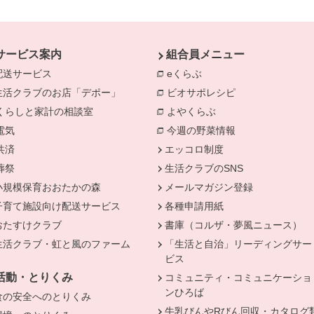
サービス案内
組合員メニュー
配送サービス
eくらぶ
別のウィンドウで開きま
生活クラブのお店「デポー」
ビオサポレシピ
別のウィンドウで
きます。
くらしと家計の相談室
別のウィンドウで開きます。
よやくらぶ
別のウィンドウで開き
電気
別のウィンドウで開きます。
今週の野菜情報
別のウィンドウで
共済
別のウィンドウで開きます。
エッコロ制度
葬祭
別のウィンドウで開きます。
生活クラブのSNS
小規模保育おおたかの森
メールマガジン登録
子育て施設向け配送サービス
各種申請用紙
おたすけクラブ
書庫（コルザ・夢風ニュース）
生活クラブ・虹と風のファーム
「生活と自治」リーディングサー
ビス
活動・とりくみ
コミュニティ・コミュニケーショ
ンひろば
食の安全へのとりくみ
牛乳びんやRびん回収・カタログ