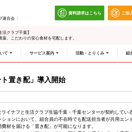
資料請求はこちら
ご加
別のウィンドウで開きます
ブ連合会
別のウィンドウで開きます。
生活クラブ千葉】
農薬、こだわりの安心食材を宅配します。
いて
サービス案内
活動・とりくみ
組
ート置き配」導入開始
式会社ライナフと生活クラブ生協千葉・千葉センターが契約してい
ンションにおいて、組合員の不在時でも配送担当者が共用エン
消費材を届ける「置き配」が可能になります。