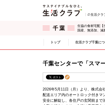
本文へジャンプする。
ページの先頭です。
生活クラ
生協の食材宅配【
国産、無添加、減
ここからサイト内共通メニューです。
サイト内共通メニューをスキップする
トップ
生活クラブ千葉につ
サイト内共通メニューここまで。
千葉センターで「スマ
2026年5月11日（月）より、株
配送エリア内のオートロック付きマ
安全に解錠し、各住戸の玄関前まで