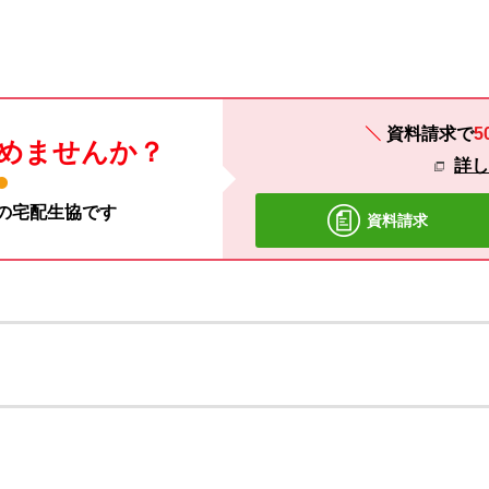
資料請求で
5
めませんか？
詳
材の宅配生協です
資料請求