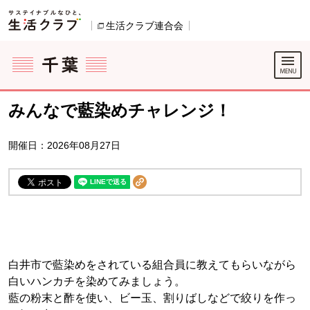
本文へジャンプする。
ページの先頭です。
生活クラブ連合会
別のウィンドウで開きます。
ここからサイト内共通メニューです。
サイト内共通メニューをスキップする
サイト内共通メニューここまで。
みんなで藍染めチャレンジ！
開催日：2026年08月27日
白井市で藍染めをされている組合員に教えてもらいながら
白いハンカチを染めてみましょう。
藍の粉末と酢を使い、ビー玉、割りばしなどで絞りを作っ