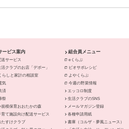
サービス案内
組合員メニュー
配送サービス
eくらぶ
別のウィンドウで開きま
生活クラブのお店「デポー」
ビオサポレシピ
別のウィンドウで
きます。
くらしと家計の相談室
別のウィンドウで開きます。
よやくらぶ
別のウィンドウで開き
電気
別のウィンドウで開きます。
今週の野菜情報
別のウィンドウで
共済
別のウィンドウで開きます。
エッコロ制度
葬祭
別のウィンドウで開きます。
生活クラブのSNS
小規模保育おおたかの森
メールマガジン登録
子育て施設向け配送サービス
各種申請用紙
おたすけクラブ
書庫（コルザ・夢風ニュース）