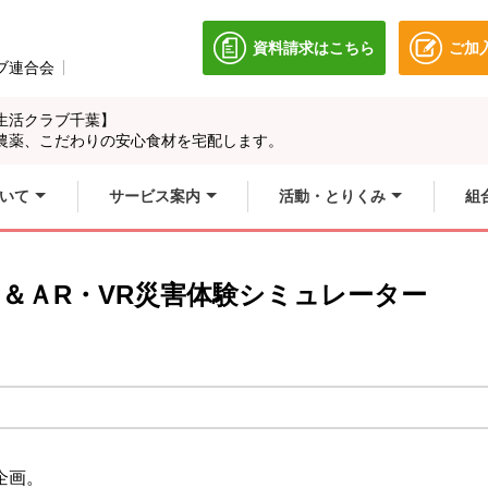
資料請求はこちら
ご加
別のウィンドウで開きます
ブ連合会
別のウィンドウで開きます。
生活クラブ千葉】
農薬、こだわりの安心食材を宅配します。
いて
サービス案内
活動・とりくみ
組
＆ＡR・VR災害体験シミュレーター
企画。