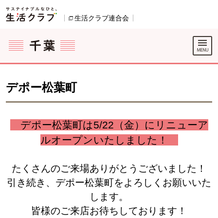
本文へジャンプする。
ページの先頭です。
生活クラブ連合会
別のウィンドウで開きます。
ここからサイト内共通メニューです。
サイト内共通メニューをスキップする
サイト内共通メニューここまで。
デポー松葉町
デポー松葉町は5/22（金）にリニューア
ルオープンいたしました！
たくさんのご来場ありがとうございました！
引き続き、デポー松葉町を
よろしくお願いいた
します。
皆様のご来店お待ちしております！