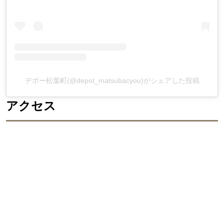
デポー松葉町(@depot_matsubacyou)がシェアした投稿
アクセス