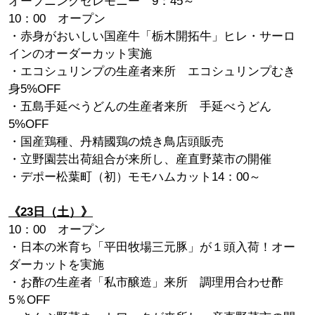
オープニングセレモニー 9：45～
10
：00 オープン
・赤身がおいしい国産牛「栃木開拓牛」ヒレ・サーロ
インのオーダーカット実施
・エコシュリンプの生産者来所 エコシュリンプむき
身5%OFF
・五島手延べうどんの生産者来所 手延べうどん
5%OFF
・国産鶏種、丹精國鶏の焼き鳥店頭販売
・立野園芸出荷組合が来所し、産直野菜市の開催
・デポー松葉町（初）モモハムカット14：00～
《23日（土）》
10
：00 オープン
・日本の米育ち「平田牧場三元豚」が１頭入荷！オー
ダーカットを実施
・お酢の生産者「私市醸造」来所 調理用合わせ酢
5％OFF