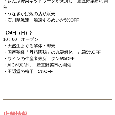
・
さんぶ野菜ネットワーク
が来所し、産直野菜市
の開
催
・うなぎかば焼の店頭販売
・石川県漁連 船凍するめいか5%OFF
《24日（日）》
10
：00 オープン
・天然生まぐろ解体・即売
・国産鶏種「丹精國鶏」の丸鶏解体 丸鶏5%OFF
・ワインの生産者来所 ダン5%OFF
・AICが来所し、産直野菜市
の開催
・王隠堂の梅干 5%OFF
店舗情報