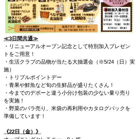
≪3日間共通≫
・リニューアルオープン記念として特別加入プレゼン
トをご用意！
・生活クラブの品
物
が当たる大抽選会（※5/24（日）実
施）
・トリプルポイントデー
・青果や鮮魚など旬の生鮮品が盛りたくさん！
・今までのデポーと違う小分け包装の少ない量り売り
を実施！
・野菜のバラ売り、米袋の再利用やカタログバックを
準備しています！
《22日（金）》